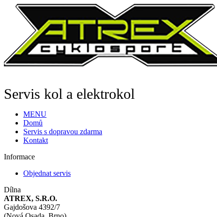
Servis kol a elektrokol
MENU
Domů
Servis s dopravou zdarma
Kontakt
Informace
Objednat servis
Dílna
ATREX, S.R.O.
Gajdošova 4392/7
(Nová Osada, Brno)