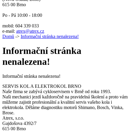
615 00 Brno
Po - Pá 10:00 - 18:00
mobil: 604 339 033
e-mail:
atrex@atrex.cz
Domů
->
Informační stránka nenalezena!
Informační stránka
nenalezena!
Informační stránka nenalezena!
SERVIS KOL A ELEKTROKOL BRNO
Naše firma se zabývá cykloservisem v Brně od roku 1993.
Naši mechanici jezdí každoročně na pravidelná školení a proto vám
můžeme zajistit profesionální a kvalitní servis vašeho kola i
elektrokola. Děláme diagnostiku motorů Shimano, Bosch, Vinka,
Brose.
Atrex, s.r.o.
Gajdošova 4392/7
615 00 Brno