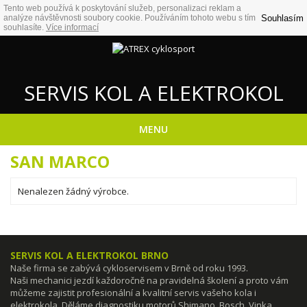
Tento web používá k poskytování služeb, personalizaci reklam a
Souhlasím
analýze návštěvnosti soubory cookie. Používáním tohoto webu s tím
souhlasíte.
Více informací
SERVIS KOL A ELEKTROKOL
MENU
SAN MARCO
Nenalezen žádný výrobce.
Pokračovat
SERVIS KOL A ELEKTROKOL BRNO
Naše firma se zabývá cykloservisem v Brně od roku 1993.
Naši mechanici jezdí každoročně na pravidelná školení a proto vám
můžeme zajistit profesionální a kvalitní servis vašeho kola i
elektrokola. Děláme diagnostiku motorů Shimano, Bosch, Vinka,