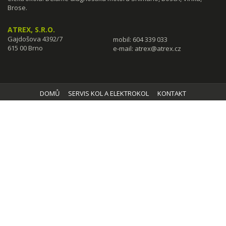
Brose.
ATREX, S.R.O.
Gajdošova 4392/7
mobil: 604 339 033
615 00 Brno
e-mail:
atrex@atrex.cz
DOMŮ
SERVIS KOL A ELEKTROKOL
KONTAKT