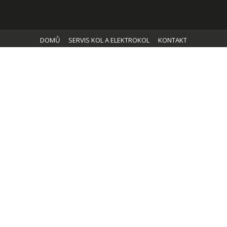
DOMŮ
SERVIS KOL A ELEKTROKOL
KONTAKT