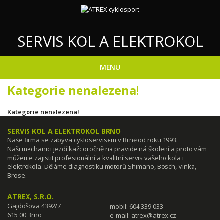
SERVIS KOL A ELEKTROKOL
MENU
Kategorie nenalezena!
Kategorie nenalezena!
SERVIS KOL A ELEKTROKOL BRNO
Naše firma se zabývá cykloservisem v Brně od roku 1993.
Naši mechanici jezdí každoročně na pravidelná školení a proto vám
můžeme zajistit profesionální a kvalitní servis vašeho kola i
elektrokola. Děláme diagnostiku motorů Shimano, Bosch, Vinka,
Brose.
ATREX, S.R.O.
Gajdošova 4392/7
mobil: 604 339 033
615 00 Brno
e-mail:
atrex@atrex.cz