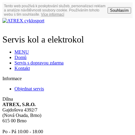
Tento web používá k poskytování služeb, personalizaci reklam
Souhlasím
a analýze návštěvnosti soubory cookie. Používáním tohoto
webu s tím souhlasíte.
Více informací
Servis kol a elektrokol
MENU
Domů
Servis s dopravou zdarma
Kontakt
Informace
Objednat servis
Dílna
ATREX, S.R.O.
Gajdošova 4392/7
(Nová Osada, Brno)
615 00 Brno
Po - Pá 10:00 - 18:00