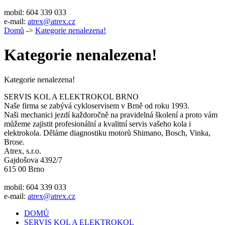
mobil: 604 339 033
e-mail:
atrex@atrex.cz
Domů
->
Kategorie nenalezena!
Kategorie nenalezena!
Kategorie nenalezena!
SERVIS KOL A ELEKTROKOL BRNO
Naše firma se zabývá cykloservisem v Brně od roku 1993.
Naši mechanici jezdí každoročně na pravidelná školení a proto vám
můžeme zajistit profesionální a kvalitní servis vašeho kola i
elektrokola. Děláme diagnostiku motorů Shimano, Bosch, Vinka,
Brose.
Atrex, s.r.o.
Gajdošova 4392/7
615 00 Brno
mobil: 604 339 033
e-mail:
atrex@atrex.cz
DOMŮ
SERVIS KOL A ELEKTROKOL