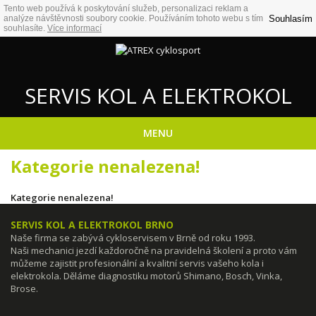
Tento web používá k poskytování služeb, personalizaci reklam a
Souhlasím
analýze návštěvnosti soubory cookie. Používáním tohoto webu s tím
souhlasíte.
Více informací
SERVIS KOL A ELEKTROKOL
MENU
Kategorie nenalezena!
Kategorie nenalezena!
SERVIS KOL A ELEKTROKOL BRNO
Naše firma se zabývá cykloservisem v Brně od roku 1993.
Naši mechanici jezdí každoročně na pravidelná školení a proto vám
můžeme zajistit profesionální a kvalitní servis vašeho kola i
elektrokola. Děláme diagnostiku motorů Shimano, Bosch, Vinka,
Brose.