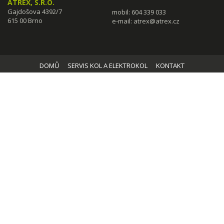
ATREX, S.R.O.
Gajdošova 4392/7
mobil: 604 339 033
615 00 Brno
e-mail:
atrex@atrex.cz
DOMŮ
SERVIS KOL A ELEKTROKOL
KONTAKT