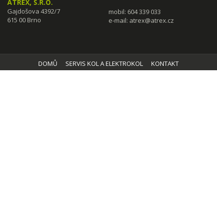
ATREX, S.R.O.
Gajdošova 4392/7
mobil: 604 339 033
615 00 Brno
e-mail:
atrex@atrex.cz
DOMŮ
SERVIS KOL A ELEKTROKOL
KONTAKT