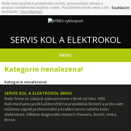
Tento web používá k poskytování služeb, personalizaci reklam a
Souhlasím
analýze návštěvnosti soubory cookie. Používáním tohoto webu s tím
souhlasíte.
Více informací
SERVIS KOL A ELEKTROKOL
MENU
Kategorie nenalezena!
Kategorie nenalezena!
SERVIS KOL A ELEKTROKOL BRNO
Naše firma se zabývá cykloservisem v Brně od roku 1993.
Naši mechanici jezdí každoročně na pravidelná školení a proto vám
můžeme zajistit profesionální a kvalitní servis vašeho kola i
elektrokola. Děláme diagnostiku motorů Shimano, Bosch, Vinka,
Brose.