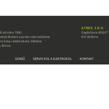
ATREX, S.R.O.
ě od roku 1993.
Gajdošova 4392/7
idelná školení a proto vám můžeme
615 00 Brno
eho kola i elektrokola. Děláme
, Brose.
DOMŮ
SERVIS KOL A ELEKTROKOL
KONTAKT