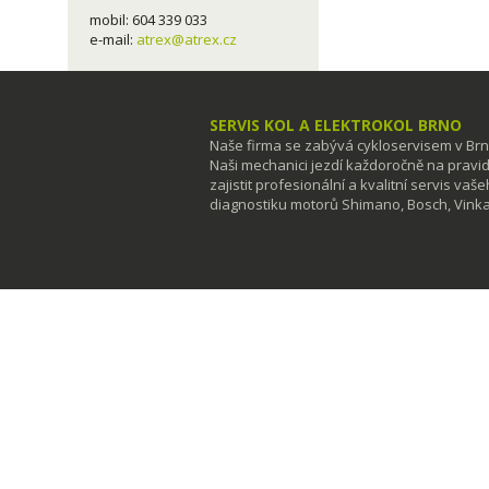
mobil: 604 339 033
e-mail:
atrex@atrex.cz
SERVIS KOL A ELEKTROKOL BRNO
Naše firma se zabývá cykloservisem v Brn
Naši mechanici jezdí každoročně na prav
zajistit profesionální a kvalitní servis vaš
diagnostiku motorů Shimano, Bosch, Vinka