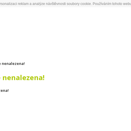
rsonalizaci reklam a analýze návštěvnosti soubory cookie. Používáním tohoto webu
ERVIS KOL A ELEKTROKOL
DOMŮ
SERVIS S DOPRAVOU ZDARMA
KONTAKT
e nenalezena!
 nenalezena!
zena!