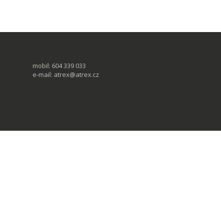
mobil: 604 339 033
e-mail:
atrex@atrex.cz