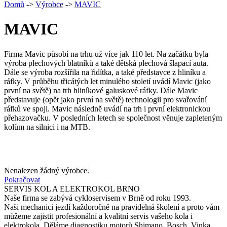
Domů
->
Výrobce
->
MAVIC
MAVIC
Firma Mavic působí na trhu už více jak 110 let. Na začátku byla
výroba plechových blatníků a také dětská plechová šlapací auta.
Dále se výroba rozšířila na řidítka, a také představce z hliníku a
ráfky. V průběhu třicátých let minulého století uvádí Mavic (jako
první na světě) na trh hliníkové galuskové ráfky. Dále Mavic
představuje (opět jako první na světě) technologii pro svařování
ráfků ve spoji. Mavic následně uvádí na trh i první elektronickou
přehazovačku. V posledních letech se společnost věnuje zapleteným
kolům na silnici i na MTB.
Nenalezen žádný výrobce.
Pokračovat
SERVIS KOL A ELEKTROKOL BRNO
Naše firma se zabývá cykloservisem v Brně od roku 1993.
Naši mechanici jezdí každoročně na pravidelná školení a proto vám
můžeme zajistit profesionální a kvalitní servis vašeho kola i
elektrokola. Děláme diagnostiku motorů Shimano, Bosch, Vinka,