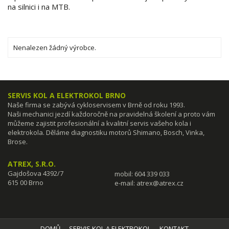
na silnici i na MTB.
Nenalezen žádný výrobce.
Pokračovat
SERVIS KOL A ELEKTROKOL BRNO
Naše firma se zabývá cykloservisem v Brně od roku 1993.
Naši mechanici jezdí každoročně na pravidelná školení a proto vám
můžeme zajistit profesionální a kvalitní servis vašeho kola i
elektrokola. Děláme diagnostiku motorů Shimano, Bosch, Vinka,
Brose.
ATREX, S.R.O.
Gajdošova 4392/7
mobil: 604 339 033
615 00 Brno
e-mail:
atrex@atrex.cz
DOMŮ
SERVIS KOL A ELEKTROKOL
KONTAKT