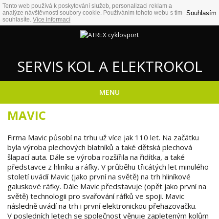
Tento web používá k poskytování služeb, personalizaci reklam a
Souhlasím
analýze návštěvnosti soubory cookie. Používáním tohoto webu s tím
souhlasíte.
Více informací
SERVIS KOL A ELEKTROKOL
MENU
MAVIC
Firma Mavic působí na trhu už více jak 110 let. Na začátku
byla výroba plechových blatníků a také dětská plechová
šlapací auta. Dále se výroba rozšířila na řidítka, a také
představce z hliníku a ráfky. V průběhu třicátých let minulého
století uvádí Mavic (jako první na světě) na trh hliníkové
galuskové ráfky. Dále Mavic představuje (opět jako první na
světě) technologii pro svařování ráfků ve spoji. Mavic
následně uvádí na trh i první elektronickou přehazovačku.
V posledních letech se společnost věnuje zapleteným kolům